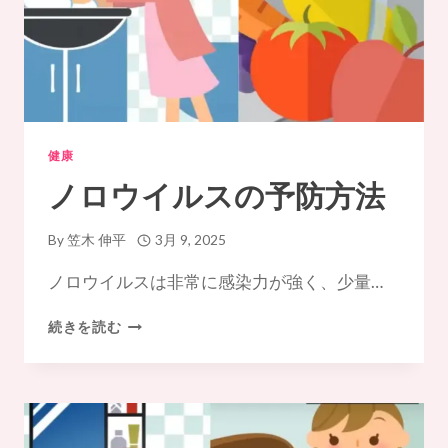
処
法：
症
状
管
理
と
回
健康
復
ノロウイルスの予防方法
の
た
め
By
笠木 伸平
3月 9, 2025
の
完
ノロウイルスは非常に感染力が強く、少量…
全
ガ
ノ
続きを読む
イ
ロ
ド
ウ
イ
ル
ス
の