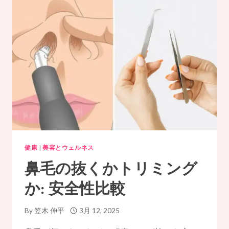
に
保
つ
秘
訣！
濁
り
の
原
因
と
今
日
か
健康
|
美容とウェルネス
ら
鼻毛の抜くかトリミング
で
き
か: 安全性比較
る
改
善
By
笠木 伸平
3月 12, 2025
策