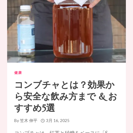
健康
コンブチャとは？効果か
ら安全な飲み方まで & お
すすめ5選
By
笠木 伸平
3月 16, 2025
コンブチャは、紅茶と砂糖をベースに「S…