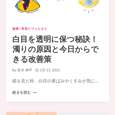
し
い
対
処
法
健康
|
美容とウェルネス
白目を透明に保つ秘訣！
濁りの原因と今日からで
きる改善策
By
笠木 伸平
3月 13, 2025
鏡を見た時、白目の黄ばみやくすみが気に…
白
続きを読む
目
を
透
明