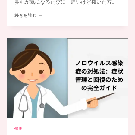
鼻毛が気になるたびに「痛いけど抜いた方…
鼻
続きを読む
毛
の
抜
く
か
ト
リ
ミ
ン
グ
か:
安
全
性
比
較
健康