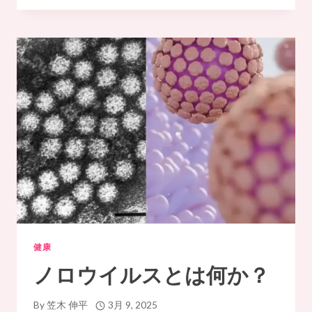
ウ
イ
ル
ス
の
症
状
健康
ノロウイルスとは何か？
By
笠木 伸平
3月 9, 2025