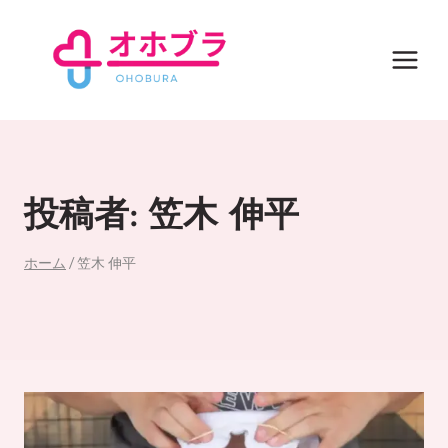
内
容
を
ス
キ
ッ
プ
投稿者: 笠木 伸平
ホーム
/
笠木 伸平