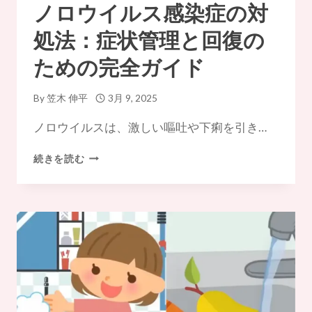
ノロウイルス感染症の対
処法：症状管理と回復の
ための完全ガイド
By
笠木 伸平
3月 9, 2025
ノロウイルスは、激しい嘔吐や下痢を引き…
ノ
続きを読む
ロ
ウ
イ
ル
ス
感
染
症
の
対