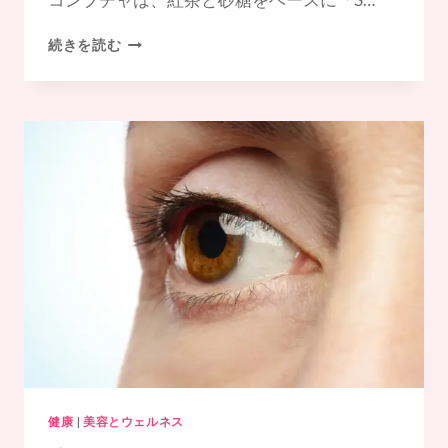
コ
続きを読む
ン
ブ
チ
ャ
と
は？
効
果
か
ら
安
全
な
飲
み
方
ま
で
健康
|
美容とウェルネス
&