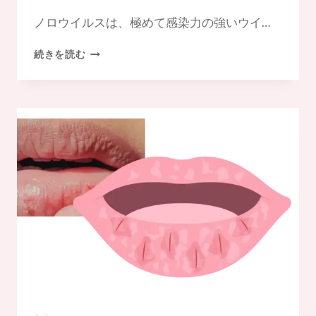
ノロウイルスは、極めて感染力の強いウイ…
ノ
続きを読む
ロ
ウ
イ
ル
ス
と
は
何
か？