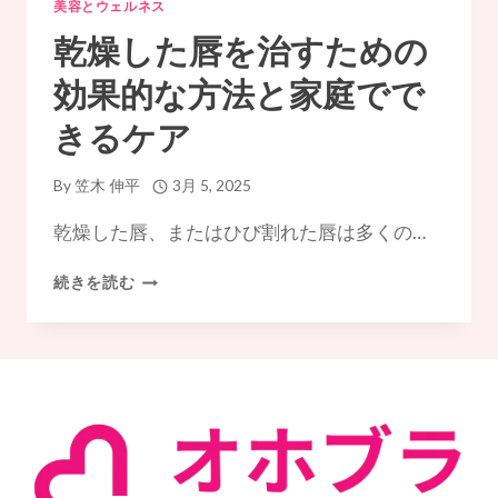
美容とウェルネス
乾燥した唇を治すための
効果的な方法と家庭でで
きるケア
By
笠木 伸平
3月 5, 2025
乾燥した唇、またはひび割れた唇は多くの…
乾
続きを読む
燥
し
た
唇
を
治
す
た
め