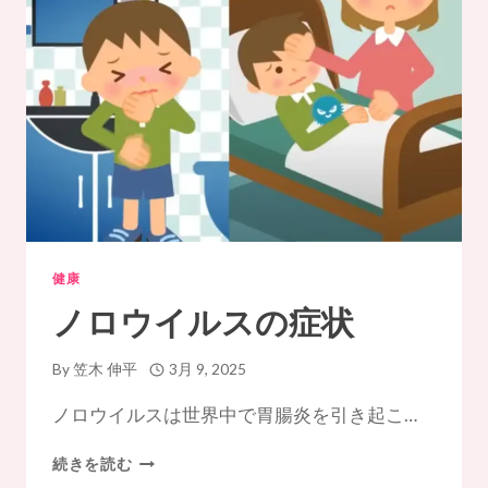
予
防
方
法
健康
ノロウイルスの症状
By
笠木 伸平
3月 9, 2025
ノロウイルスは世界中で胃腸炎を引き起こ…
ノ
続きを読む
ロ