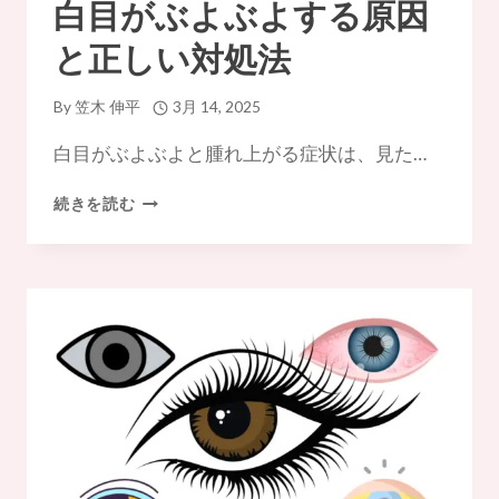
白目がぶよぶよする原因
お
す
と正しい対処法
す
め
5
By
笠木 伸平
3月 14, 2025
選
白目がぶよぶよと腫れ上がる症状は、見た…
白
続きを読む
目
が
ぶ
よ
ぶ
よ
す
る
原
因
と
正